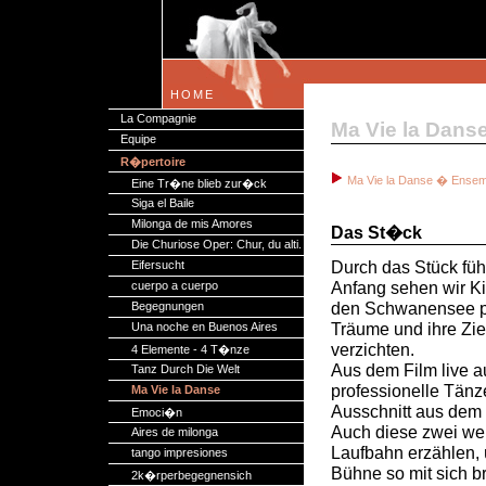
HOME
La Compagnie
Ma Vie la Dan
Equipe
R�pertoire
Ma Vie la Danse � Ensem
Eine Tr�ne blieb zur�ck
Siga el Baile
Milonga de mis Amores
Das St�ck
Die Churiose Oper: Chur, du alti.
Durch das Stück füh
Eifersucht
Anfang sehen wir Ki
cuerpo a cuerpo
den Schwanensee pr
Begegnungen
Träume und ihre Zi
Una noche en Buenos Aires
verzichten.
4 Elemente - 4 T�nze
Aus dem Film live a
Tanz Durch Die Welt
professionelle Tänze
Ma Vie la Danse
Ausschnitt aus dem
Emoci�n
Auch diese zwei wer
Aires de milonga
Laufbahn erzählen, 
tango impresiones
Bühne so mit sich b
2k�rperbegegnensich