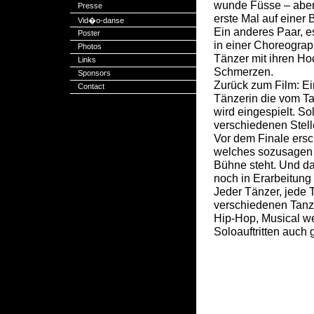
wunde Füsse – aber
Presse
erste Mal auf einer
Vid�o-danse
Ein anderes Paar, es
Poster
in einer Choreograp
Photos
Tänzer mit ihren Ho
Links
Schmerzen.
Sponsors
Zurück zum Film: Ein
Contact
Tänzerin die vom T
wird eingespielt. S
verschiedenen Stell
Vor dem Finale ersc
welches sozusagen f
Bühne steht. Und da
noch in Erarbeitung i
Jeder Tänzer, jede T
verschiedenen Tanz
Hip-Hop, Musical w
Soloauftritten auch 